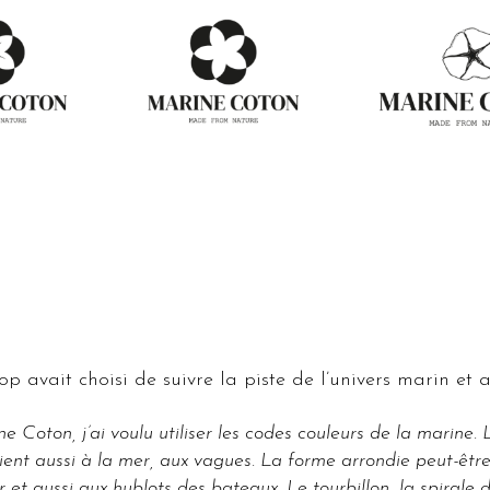
op avait choisi de suivre la piste de l’univers marin et 
 Coton, j’ai voulu utiliser les codes couleurs de la marine. 
ient aussi à la mer, aux vagues. La forme arrondie peut-être
 et aussi aux hublots des bateaux. Le tourbillon, la spirale 