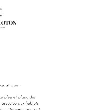
aquatique :
Le bleu et blanc des
 associée aux hublots
des vêtements qui sont