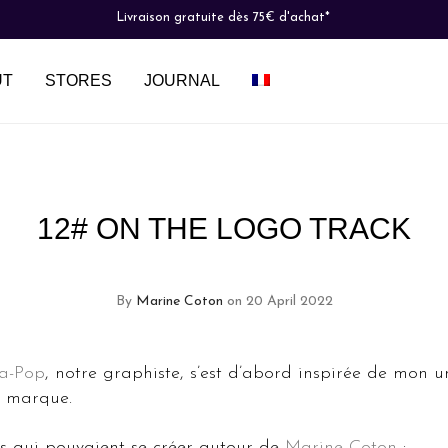
Livraison gratuite dès 75€ d'achat*
UT
STORES
JOURNAL
12# ON THE LOGO TRACK
By
Marine Coton
on 20 April 2022
a-Pop
, notre graphiste, s’est d’abord inspirée de mon u
a marque.
ens qui pouvaient se créer autour de
Marine Coton
: