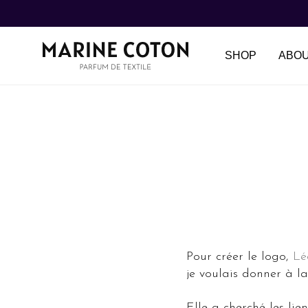
SHOP
ABO
Pour créer le logo,
Lé
je voulais donner à l
Elle a cherché les li