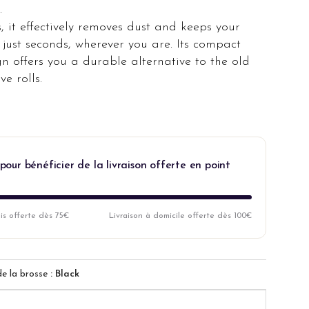
.
rs, it effectively removes dust and keeps your
in just seconds, wherever you are. Its compact
n offers you a durable alternative to the old
e rolls.
pour bénéficier de la livraison offerte en point
ais offerte dès 75€
Livraison à domicile offerte dès 100€
de la brosse
: Black