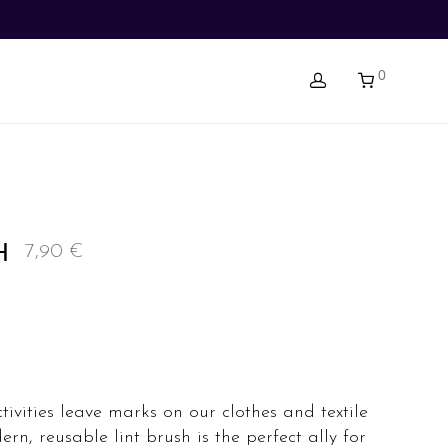
0
H
7,90
€
ivities leave marks on our clothes and textile
rn, reusable lint brush is the perfect ally for