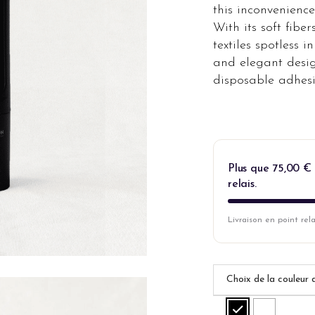
this inconvenience
With its soft fibe
textiles spotless 
and elegant desig
disposable adhesiv
Plus que
75,00
€
relais.
Livraison en point rel
Choix de la couleur 