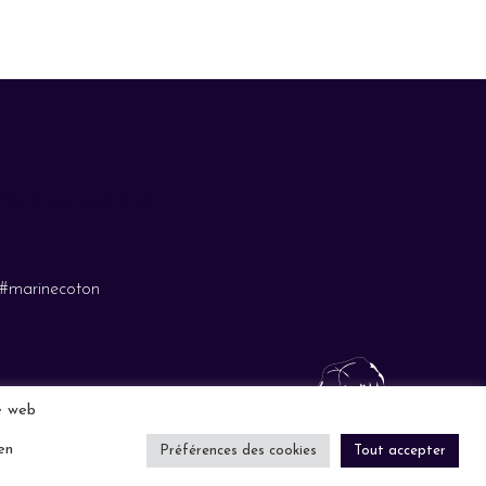
Share your experience
#marinecoton
te web
en
Préférences des cookies
Tout accepter