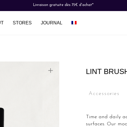
Livraison gratuite dès 75€ d'achat*
UT
STORES
JOURNAL
LINT BRUS
Accessories
Time and daily act
surfaces. Our mode