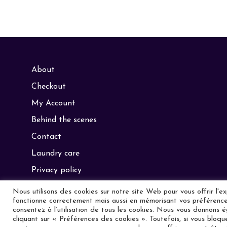
About
Checkout
My Account
Behind the scenes
Contact
Laundry care
Privacy policy
General conditions of sale
Nous utilisons des cookies sur notre site Web pour vous offrir l'e
fonctionne correctement mais aussi en mémorisant vos préférences
Français
consentez à l’utilisation de tous les cookies. Nous vous donnons é
cliquant sur « Préférences des cookies ». Toutefois, si vous bloq