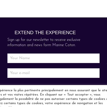
EXTEND THE EXPERIENCE
Sign up for our newsletter to receive exclusive
information and news form Marine Coton.
xpérience la plus pertinente principalement en nous assurant que le si
 et vos visites répétées. En cliquant sur « Tout accepter », vous
galement la possibilité de ne pas autoriser certains types de cookies 
uez certains types de cookies, votre expérience de navigation et les