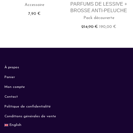
PARFUMS DE LESSIVE +
Accessoire
BROSSE ANTI-PELUCHE
7,90
€
Pack découverte
Le prix initial étai
Le prix a
214,90
€
190,00
€
À propos
Panier
Mon compte
Contact
Politique de confidentialité
Conditions générales de vente
English